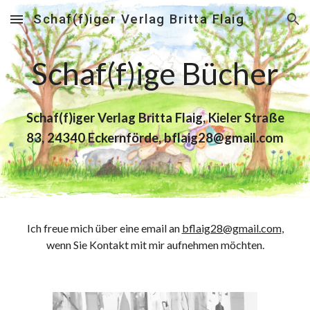
Schaf(f)iger Verlag Britta Flaig
Skip to main content
Skip to navigation
Schaf(f)ige Bücher
Schaf(f)iger Verlag Britta Flaig, Kieler Straße
83, 24340 Eckernförde, bflaig28@gmail.com
Ich freue mich über eine email an
bflaig28@gmail.com
,
wenn Sie Kontakt mit mir aufnehmen möchten.